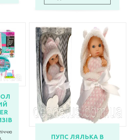
ЛОЛ
ИЙ
ER
ИЗІВ
зліччю
ПУПС ЛЯЛЬКА В
и.