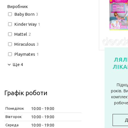
Виробник
Baby Born
3
Kinder Way
1
Mattel
2
Miraculous
3
Playmates
1
ЛЯЛ
Ще 4
ЛІКА
Підхо
років. В
Графік роботи
комплект
робоче 
Понеділок
10:00
19:00
Вівторок
10:00
19:00
Д
Середа
10:00
19:00