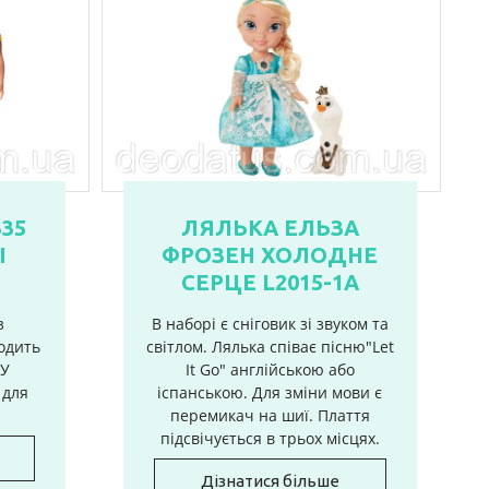
ЛЯЛЬКА ЕЛЬЗА
35
ФРОЗЕН ХОЛОДНЕ
І
СЕРЦЕ L2015-1A
В наборі є сніговик зі звуком та
з
світлом. Лялька співає пісню"Let
ходить
It Go" англійською або
 У
іспанською. Для зміни мови є
 для
перемикач на шиї. Плаття
підсвічується в трьох місцях.
Дізнатися більше