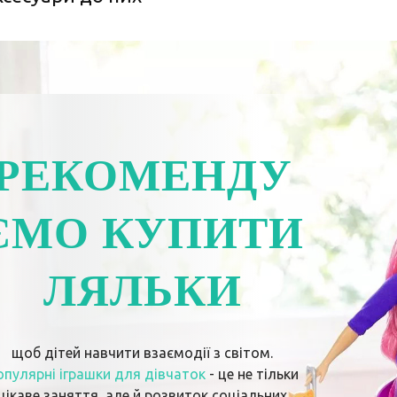
РЕКОМЕНДУ
ЄМО КУПИТИ
ЛЯЛЬКИ
щоб дітей навчити взаємодії з світом.
опулярні іграшки для дівчаток
- це не тільки
цікаве заняття, але й розвиток соціальних