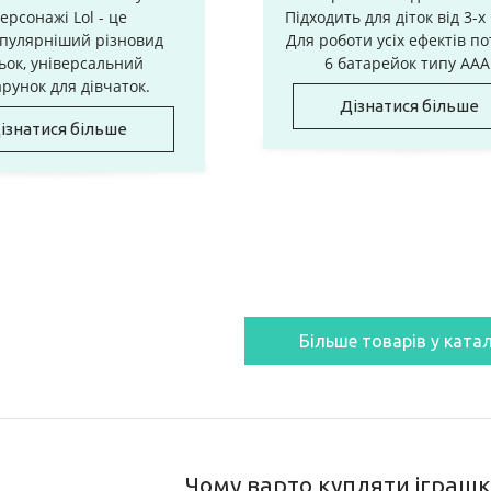
ерсонажі Lol - це
Підходить для діток від 3-х 
пулярніший різновид
Для роботи усіх ефектів по
ьок, універсальний
6 батарейок типу ААА
рунок для дівчаток.
Дізнатися більше
ізнатися більше
Більше товарів у катал
Чому варто купляти іграшк