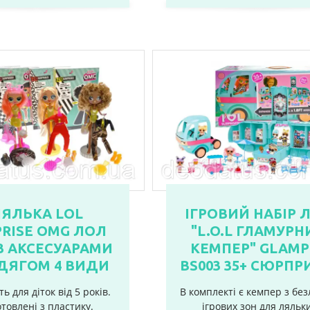
ЯЛЬКА LOL
ІГРОВИЙ НАБІР 
PRISE OMG ЛОЛ
"L.O.L ГЛАМУРН
З АКСЕСУАРАМИ
КЕМПЕР" GLAMP
ОДЯГОМ 4 ВИДИ
BS003 35+ СЮРПР
ь для діток від 5 років.
В комплекті є кемпер з бе
товлені з пластику.
ігрових зон для ляльк