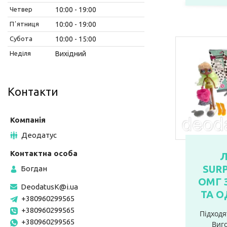
Четвер
10:00
19:00
Пʼятниця
10:00
19:00
Субота
10:00
15:00
Неділя
Вихідний
Контакти
Деодатус
Л
SUR
Богдан
ОМГ 
DeodatusK@i.ua
ТА 
+380960299565
+380960299565
Підходят
+380960299565
Виго