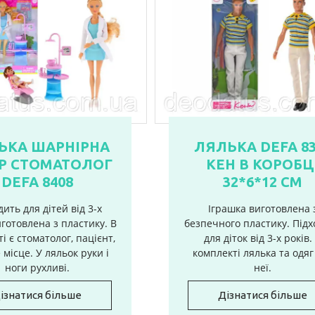
ЬКА ШАРНІРНА
ЛЯЛЬКА DEFA 83
Р СТОМАТОЛОГ
КЕН В КОРОБЦ
DEFA 8408
32*6*12 СМ
дить для дітей від 3-х
Іграшка виготовлена 
иготовлена з пластику. В
безпечного пластику. Під
і є стоматолог, пацієнт,
для діток від 3-х років.
місце. У ляльок руки і
комплекті лялька та одяг
ноги рухливі.
неї.
ізнатися більше
Дізнатися більше