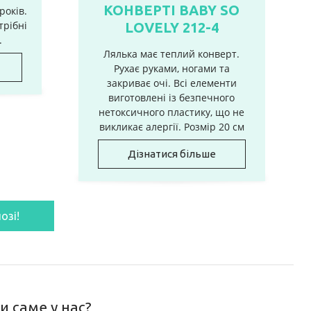
КОНВЕРТІ BABY SO
років.
трібні
LOVELY 212-4
.
Лялька має теплий конверт.
Рухає руками, ногами та
закриває очі. Всі елементи
виготовлені із безпечного
нетоксичного пластику, що не
викликає алергії. Розмір 20 см
Дізнатися більше
озі!
и саме у нас?