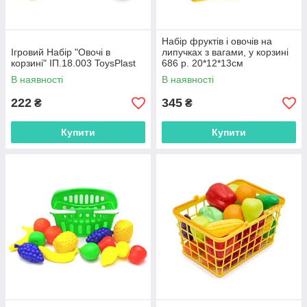
Набір фруктів і овочів на
Ігровий Набір "Овочі в
липучках з вагами, у корзині
корзині" ІП.18.003 ToysPlast
686 р. 20*12*13см
В наявності
В наявності
222
345
₴
₴
Купити
Купити