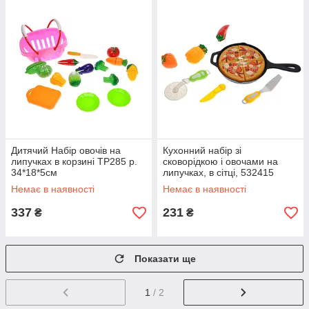
Дитячий Набір овочів на
Кухонний набір зі
липучках в корзині TP285 р.
сковорідкою і овочами на
34*18*5см
липучках, в сітці, 532415
Немає в наявності
Немає в наявності
337
231
₴
₴
Показати ще
1
/ 2