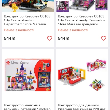
Конструктор Keeppley C0105
Конструктор Keeppley C0103
City Corner-Fashion
City Corner-Trendy Cosmetics
Department Store Магазин
Store Магазин трендової
одягу 389 дет
косметики348 дет
Немає в наявності
Немає в наявності
544
544
₴
₴
Конструктор малюків з
Конструктор для дівчинки
великими деталями SmoNeo
Вітальня Кеті кімната 228 дет