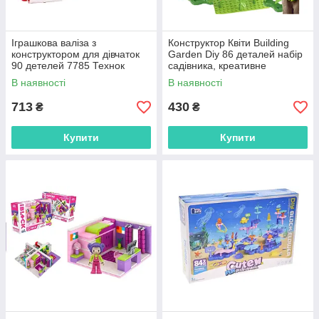
Іграшкова валіза з
Конструктор Квіти Building
конструктором для дівчаток
Garden Diy 86 деталей набір
90 детелей 7785 Технок
садівника, креативне
створення власного саду
В наявності
В наявності
713
430
₴
₴
Купити
Купити