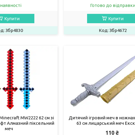
 наявності
Готово до відправк
Купити
Купити
Збр4830
Збр4672
inecraft MW2222 62 см зі
Дитячий ігровий меч в ножнах 
афт Алмазний піксельний
63 см лицарський меч Екск
меч
110 ₴