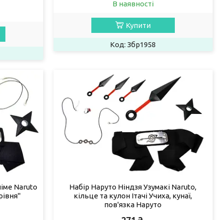
В наявності
Купити
Збр1958
німе Naruto
Набір Наруто Ніндзя Узумакі Naruto,
рівня"
кільце та кулон Ітачі Учиха, кунаї,
пов'язка Наруто