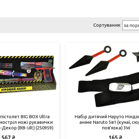
 пістолет BIG BOX Ultra
Набір дитячий Наруто Ніндзя
умостріл ножі рукавички
аніме Naruto 5в1 (кунаї, сю
Декор (BB-Ult) (250959)
пов'язка) 3W
567 ₴
165 ₴