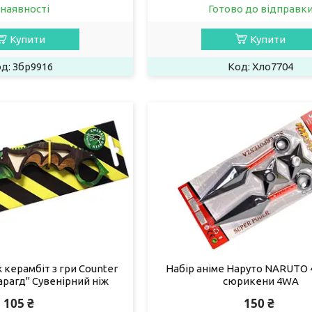
 наявності
Готово до відправк
Купити
Купити
Збр9916
Хло7704
 керамбіт з гри Counter
Набір аніме Наруто NARUTO 4
арагд" Сувенірний ніж
сюрикени 4WA
105 ₴
150 ₴