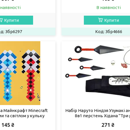
 наявності
В наявності
Купити
Купити
Збр6297
Збр4666
а Майнкрафт Minecraft
Набір Наруто Ніндзя Узумакі а
ми та світлом у кульку
8в1 перстень Хідана "Три 
145 ₴
271 ₴