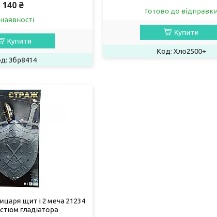
140 ₴
Готово до відправк
 наявності
Купити
Купити
Хло2500+
Збр8414
ицаря щит і 2 меча 21234
остюм гладіатора