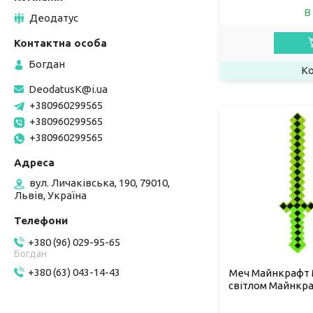
В
Деодатус
Богдан
DeodatusK@i.ua
+380960299565
+380960299565
+380960299565
вул. Личаківська, 190, 79010,
Львів, Україна
+380 (96) 029-95-65
Богдан
+380 (63) 043-14-43
Меч Майнкрафт M
світлом Майнкр