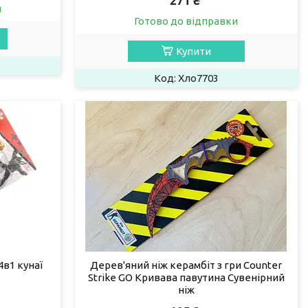
271 ₴
и
Готово до відправки
Купити
Хло7703
в1 кунаї
Дерев'яний ніж керамбіт з гри Counter
Strike GO Кривава павутина Сувенірний
ніж