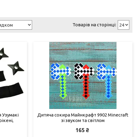
 Узумакі
Дитяча сокира Майнкрафт 9902 Minecraft
рікені,
зі звуком та світлом
165 ₴