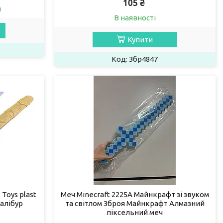
105 ₴
и
В наявності
Купити
Збр4847
Toys plast
Меч Minecraft 2225A Майнкрафт зі звуком
алібур
та світлом Зброя Майнкрафт Алмазний
піксельний меч