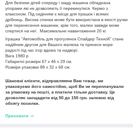
Для безпеки дітей спереду і ззаду машина обладнана
упорами які не дозволяють її перекинутися. Кермо з
клаксоном. Під сидінням є місце для іграшок і всяких
дрібниць. Висока спинка може бути використана в якості ручки
для перенесення машинки, крім того, малюк завжди може
спертися на неї. Максимальне навантаження 20 кг.
Іграшка "Автомобіль для прогулянок Спайдер ТехноК" стане
надійним другом для Вашого малюка та принесе море
радості під час ігор вдома та надворі.
Вага 1980 р
Габаритні розміри 67 х 46 х 29 см.
Розміри упаковки 88 х 32 х 68 см.
Шановні клієнти, відправляючи Вам товар, ми
упаковуємо його самостійно, щоб Ви не переплачували
за упаковку на пошті, а платили тільки доставку. Це
дозволяє заощадити від 50 до 150 грн. залежно від
обсягу посилки.
Приховати