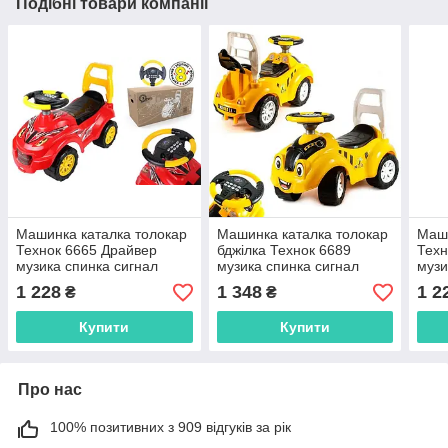
Подібні товари компанії
Машинка каталка толокар
Машинка каталка толокар
Маши
Технок 6665 Драйвер
бджілка Технок 6689
Техн
музика спинка сигнал
музика спинка сигнал
музи
багажник транспорт
багажник транспорт
бага
1 228
1 348
1 2
₴
₴
автомобіль для дітей
автомобіль для дітей
авто
Купити
Купити
Про нас
100% позитивних з 909 відгуків за рік