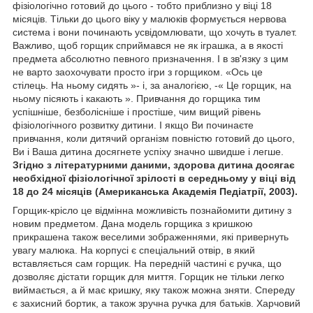
фізіологічно готовий до цього - тобто приблизно у віці 18
місяців. Тільки до цього віку у малюків формується нервова
система і вони починають усвідомлювати, що хочуть в туалет.
Важливо, щоб горщик сприймався не як іграшка, а в якості
предмета абсолютно певного призначення. І в зв'язку з цим
не варто заохочувати просто ігри з горщиком. «Ось це
стілець. На ньому сидять »- і, за аналогією, -« Це горщик, на
ньому пісяють і какають ». Привчання до горщика тим
успішніше, безболісніше і простіше, чим вищий рівень
фізіологічного розвитку дитини. І якщо Ви починаєте
привчання, коли дитячий організм повністю готовий до цього,
Ви і Ваша дитина досягнете успіху значно швидше і легше.
Згідно з літературними даними, здорова дитина досягає
необхідної фізіологічної зрілості в середньому у віці від
18 до 24 місяців (Американська Академія Педіатрії, 2003).
Горщик-крісло це відмінна можливість познайомити дитину з
новим предметом. Дана модель горщика з кришкою
прикрашена також веселими зображеннями, які привернуть
увагу малюка. На корпусі є спеціальний отвір, в який
вставляється сам горщик. На передній частині є ручка, що
дозволяє дістати горщик для миття. Горщик не тільки легко
виймається, а й має кришку, яку також можна зняти. Спереду
є захисний бортик, а також зручна ручка для батьків. Харчовий