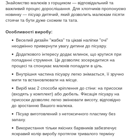
Знайомство малюків з горщиком — відповідальний та
важливий процес дорослішання. Для хлопчиків пропонуємо
новинку — пісуар дитячий, який дозволить малюкам пісяти
стоячи та бути дуже схожим та тата.
Особливості виробу:
Веселий дизайн "жабка" та цікаві наліпки "очі"
неодмінно привернути увагу дитини до пісуару.
Додаткового інтересу додає млинок, що крутися при
попаданні струменя. Це дозволяє зосередитися на
процесі та спонукає малюків попадати в ціль.
Внутрішня частина пісуару легко знімається, її зручно
мити та встановлювати на місце.
Виріб має 2 способи кріплення до стіни: на присоски
(входять у комплект) або дюбель. Фіксація пісуару на
присоски дозволяє легко змінювати висоту, відповідно
до зростанню Вашого малюка.
Пісуар виготовлений з нетоксичного пластику без
запаху.
Використання тільки якісних барвників забезпечує
яскравий колір виробу протягом тривалого терміну