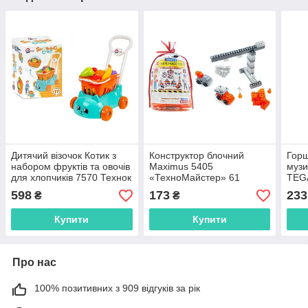
Дитячий візочок Котик з
Конструктор блочний
Горщ
набором фруктів та овочів
Maximus 5405
музи
для хлопчиків 7570 Технок
«ТехноМайстер» 61
TEGA
деталь
598
173
233
₴
₴
Купити
Купити
Про нас
100% позитивних з 909 відгуків за рік