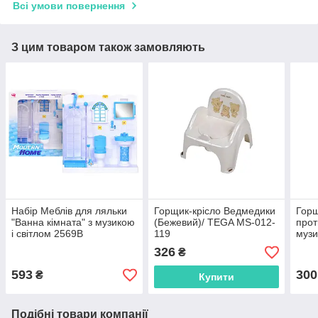
Всі умови повернення
З цим товаром також замовляють
Набір Меблів для ляльки
Горщик-крісло Ведмедики
Горщ
"Ванна кімната" з музикою
(Бежевий)/ TEGA MS-012-
прот
і світлом 2569B
119
музи
TEG
326
₴
593
300
₴
Купити
Подібні товари компанії