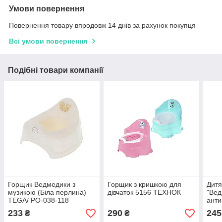
Умови повернення
Повернення товару впродовж 14 днів за рахунок покупця
Всі умови повернення
Подібні товари компанії
Горщик Ведмедики з
Горщик з кришкою для
Дитя
музикою (Біла перлина)
дівчаток 5156 ТЕХНОК
"Вед
TEGA/ PO-038-118
анти
перл
233
290
245
₴
₴
TEG