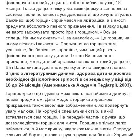
фізіологічно готовий до цього - тобто приблизно у віці 18
місяців. Тільки до цього віку у малюків формується нервова
система і вони починають усвідомлювати, що хочуть в туалет.
Важливо, щоб горщик сприймався не як іграшка, а в якості
предмета абсолютно певного призначення. І в зв'язку з цим
не варто заохочувати просто ігри з горщиком. «Ось це
стілець. На ньому сидять »- і, за аналогією, -« Це горщик, на
ньому пісяють і какають ». Привчання до горщика тим
успішніше, безболісніше і простіше, чим вищий рівень
фізіологічного розвитку дитини. І якщо Ви починаєте
привчання, коли дитячий організм повністю готовий до цього,
Ви і Ваша дитина досягнете успіху значно швидше і легше.
Згідно з літературними даними, здорова дитина досягає
необхідної фізіологічної зрілості в середньому у віці від
18 до 24 місяців (Американська Академія Педіатрії, 2003).
Горщик-крісло це відмінна можливість познайомити дитину з
новим предметом. Дана модель горщика з кришкою
прикрашена також веселими зображеннями, які привернуть
увагу малюка. На корпусі є спеціальний отвір, в який
вставляється сам горщик. На передній частині є ручка, що
дозволяє дістати горщик для миття. Горщик не тільки легко
виймається, а й має кришку, яку також можна зняти. Спереду
є захисний бортик, а також зручна ручка для батьків. Харчовий