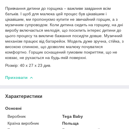
Привчання дитини до горщика – важливе завдання всім
батьків. І щоб для малюка цей процес був цікавішим і
цікавішим, ми пропонуємо купити не звичайний горщик, а з
музичним супроводом. Коли дитина сидить на горщику, на дні
виробу включається мелодія, що посилить інтерес дитини до
цього процесу та викличе бажання посидіти довше. Музичний
механізм працює від батарейок. Модель дуже зручна, стійка, з
високою спинкою, що дозволяє малюку почуватися
комфортно. Горщик оснащений гумовим покриттям, що не
ковзає, не рухається на будь-якій поверхні.
Розмір: 40 x 27 x 23 див.
Приховати
Характеристики
Основні
Виробник
Tega Baby
Країна виробник
Польща