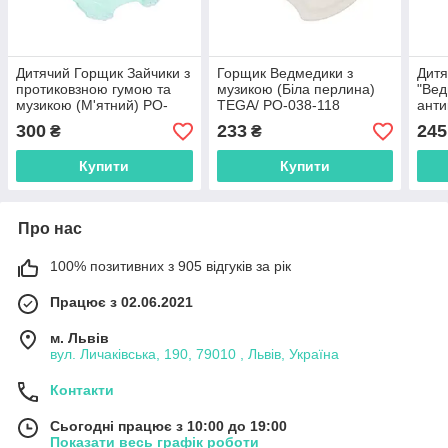
Дитячий Горщик Зайчики з
Горщик Ведмедики з
Дитя
протиковзною гумою та
музикою (Біла перлина)
"Вед
музикою (М'ятний) PO-
TEGA/ PO-038-118
анти
058-105/ TEGA
перл
300
233
245
₴
₴
TEG
Купити
Купити
Про нас
100% позитивних з 905 відгуків за рік
Працює з 02.06.2021
м. Львів
вул. Личаківська, 190, 79010 , Львів, Україна
Контакти
Сьогодні працює з 10:00 до 19:00
Показати весь графік роботи