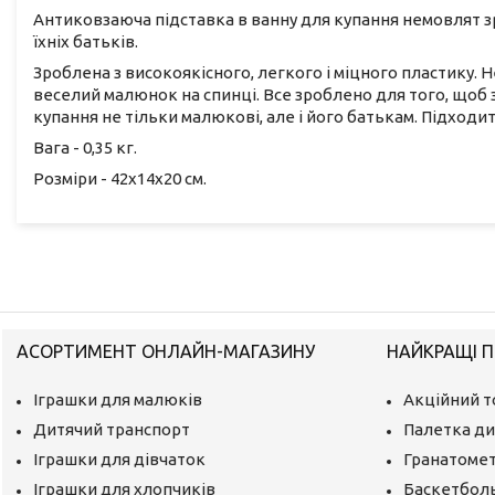
Антиковзаюча підставка в ванну для купання немовлят зр
їхніх батьків.
Зроблена з високоякісного, легкого і міцного пластику. 
веселий малюнок на спинці. Все зроблено для того, щоб 
купання не тільки малюкові, але і його батькам. Підходи
Вага - 0,35 кг.
Розміри - 42х14х20 см.
АСОРТИМЕНТ ОНЛАЙН-МАГАЗИНУ
НАЙКРАЩІ П
Іграшки для малюків
Акційний т
Дитячий транспорт
Палетка ди
Іграшки для дівчаток
Гранатомет
Іграшки для хлопчиків
Баскетбол