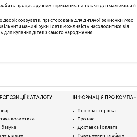
обить процес зручним і приємним не тільки для малюків, а й
Не дає зісковзувати, пристосована для дитячої ванночки. Має
звільнити мамині руки і дати можливість насолодитися від
ть для купання дітей з самого народження
РОПОЗИЦІЇ КАТАЛОГУ
ІНФОРМАЦІЯ ПРО КОМПАН
овар
Головна сторінка
тяча косметика
Про нас
 базука
Доставка і оплата
ьне кільце
Повернення та обмін