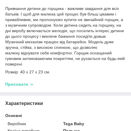
Привчання дитини до горщика - важливе завдання для всіх
батьків. І щоб для малюка цей процес був більш цікавим і
привабливим, ми пропонуємо купити не звичайний горщик, а
з музичним супроводом. Коли дитина сидить на горщику, на
дні виробу включається мелодія, що посилить інтерес дитини
до цього процесу і викличе бажання посидіти довше.
Музичний механізм працює від батарейок. Модель дуже
зручна, стійка, з високою спинкою, що дозволяє
малюку відчувати себе комфортно. Горщик оснащений
гумовим антиковзаючим покриттям, не рухається на будь-якій
поверхні.
Розмір: 40 x 27 x 23 см.
Приховати
Характеристики
Основні
Виробник
Tega Baby
Країна виробник
Польща