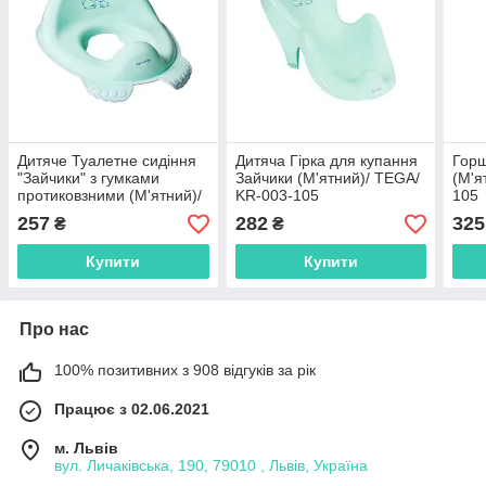
Дитяче Туалетне сидіння
Дитяча Гірка для купання
Горщ
"Зайчики" з гумками
Зайчики (М'ятний)/ TEGA/
(М'я
протиковзними (М'ятний)/
KR-003-105
105
TEGA/ KR-002-105
257
282
325
₴
₴
Купити
Купити
Про нас
100% позитивних з 908 відгуків за рік
Працює з 02.06.2021
м. Львів
вул. Личаківська, 190, 79010 , Львів, Україна