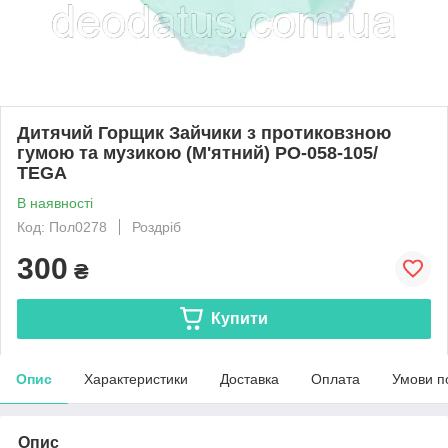
Дитячий Горщик Зайчики з протиковзною
гумою та музикою (М'ятний) PO-058-105/
TEGA
В наявності
Код: Пол0278
Роздріб
300
₴
Купити
Опис
Характеристики
Доставка
Оплата
Умови п
Опис