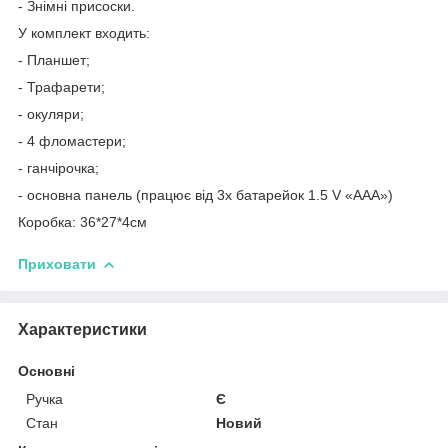
- Знімні присоски.
У комплект входить:
- Планшет;
- Трафарети;
- окуляри;
- 4 фломастери;
- ганчірочка;
- основна панель (працює від 3х батарейок 1.5 V «ААА»)
Коробка: 36*27*4см
Приховати
Характеристики
Основні
Ручка
Є
Стан
Новий