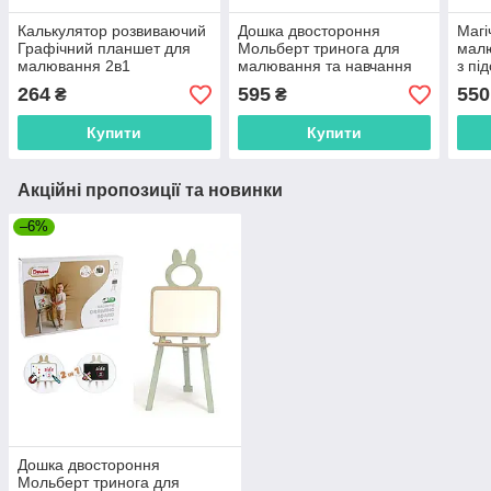
Калькулятор розвиваючий
Дошка двостороння
Магі
Графічний планшет для
Мольберт тринога для
малю
малювання 2в1
малювання та навчання
з під
українською мовою
магнітний 013777 DOLONI
фло
264
595
550
₴
₴
C0067U
р.38
Купити
Купити
Акційні пропозиції та новинки
–6%
Дошка двостороння
Мольберт тринога для