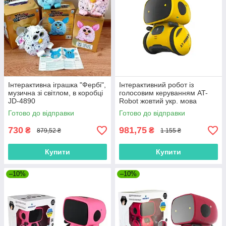
Інтерактивна іграшка "Фербі",
Інтерактивний робот із
музична зі світлом, в коробці
голосовим керуванням AT-
JD-4890
Robot жовтий укр. мова
AT001-03-UKR "AHEAD
Готово до відправки
Готово до відправки
TOYS" Оригінал
730
981,75
₴
₴
879,52 ₴
1 155 ₴
Купити
Купити
–10%
–10%