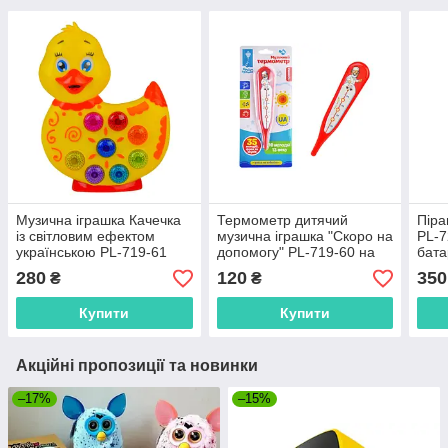
Музична іграшка Качечка
Термометр дитячий
Піра
із світловим ефектом
музична іграшка "Скоро на
PL-7
українською PL-719-61
допомогу" PL-719-60 на
бата
батарейках
280
120
350
₴
₴
Купити
Купити
Акційні пропозиції та новинки
–17%
–15%