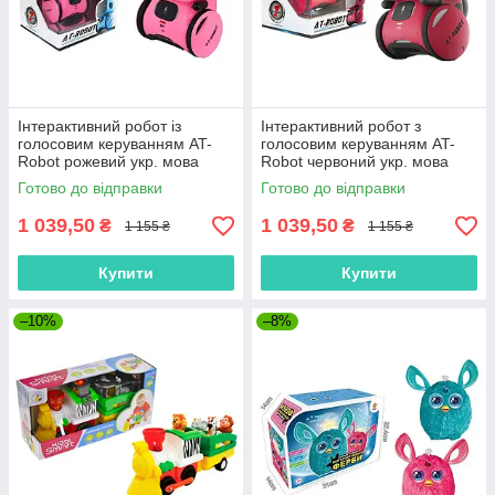
Інтерактивний робот із
Інтерактивний робот з
голосовим керуванням AT-
голосовим керуванням AT-
Robot рожевий укр. мова
Robot червоний укр. мова
AT001-04-UKR "AHEAD
AT001-01-UKR "AHEAD
Готово до відправки
Готово до відправки
TOYS" Оригінал
TOYS" Оригінал
1 039,50
1 039,50
₴
₴
1 155 ₴
1 155 ₴
Купити
Купити
–10%
–8%