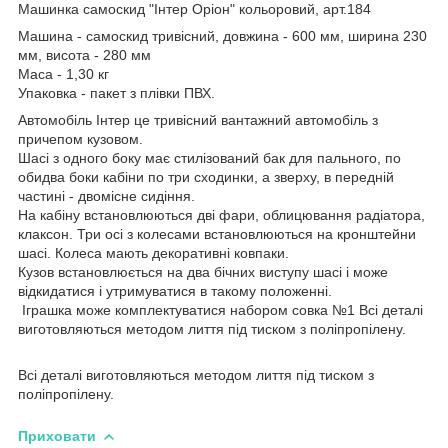
Машинка самоскид "Інтер Оріон" кольоровий, арт.184
Машина - самоскид тривісний, довжина - 600 мм, ширина 230
мм, висота - 280 мм
Маса - 1,30 кг
Упаковка - пакет з плівки ПВХ.
Автомобіль Інтер це тривісний вантажний автомобіль з
причепом кузовом.
Шасі з одного боку має стилізований бак для пального, по
обидва боки кабіни по три сходинки, а зверху, в передній
частині - двомісне сидіння.
На кабіну встановлюються дві фари, облицювання радіатора,
клаксон. Три осі з колесами встановлюються на кронштейни
шасі. Колеса мають декоративні ковпаки.
Кузов встановлюється на два бічних виступу шасі і може
відкидатися і утримуватися в такому положенні.
Іграшка може комплектуватися набором совка №1 Всі деталі
виготовляються методом лиття під тиском з поліпропілену.
Всі деталі виготовляються методом лиття під тиском з
поліпропілену.
Приховати