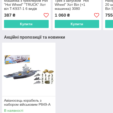
Машинка з трейлером HW
Трек з запуском "Hot
Набі
"Hot Wheel" "TRUCK" Хот
Wheel" Хот Віл (+1
20 ш
віл T-K937-1 6 видів
машинка) 3080
Віл 
387
1 060
755
₴
₴
Купити
Купити
Акційні пропозиції та новинки
Авіаносець корабель з
набором військовим P849-A
В наявності