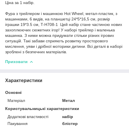
Ціна за 1 набір.
Фура з трейлером і машинкою Hot Wheel, метал-пластик, з
машинками, 6 видів, на планшетці 24*5*16,5 см, розмір
іграшки 19*3.5 см, T-H708-1 Цей набір стане частиною нових
захоплюючих сюжетних ігор! У наборі трейлер і маленька
машинка. З ними можна придумати стільки різних ігрових
ситуацій. Такі забави сприяють розвитку просторового
мислення, уяви і дрібної моторики дитини. Всі деталі в наборі
зроблені з безпечних матеріалів.
Приховати
Характеристики
Основні
Матеріал
Метал
Користувальницькі характеристики
Додаткові властивості
набір
Пакування
блістер