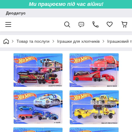
Ми працюємо під час війни!
Деодатус
Товар та послуги
Іграшки для хлопчиків
Іграшковий 