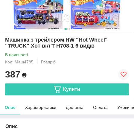
Машинка з трейлером HW "Hot Wheel"
"TRUCK" Хот віл T-H708-1 6 видів
В наявності
Код: Маш4785
Роздріб
387
₴
Купити
Опис
Характеристики
Доставка
Оплата
Умови п
Опис