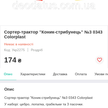
Сортер-трактор "Коник-стрибунець" №3 0343
Colorplast
Немає в наявності
Код: Укр2275
Роздріб
174
₴
Опис
Характеристики
Доставка
Оплата
Умови п
Опис
Сортер-трактор "Коник-стрибунець" №3 0343 Colorplast
У наборі: цебро, лопатка, грабельки та 3 пасочки.