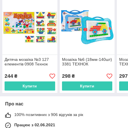
Дитяча мозаїка №3 127
Мозаїка №6 (18мм-140шт)
Моза
елементів 0908 Технок
3381 ТЕХНОК
ТЕХ
244
298
297
₴
₴
Купити
Купити
Про нас
100% позитивних з 906 відгуків за рік
Працює з 02.06.2021