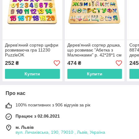
Дерев'яний сортер цифри
Дерев'яний сортер дошка,
Сорт
розвиваюча гра 11230
що розвиває "Абетка з
8874
PuzzleOK
Малюнками" р. 42*28*1 см
дере
АртA3-30273 PuzzleOk
252
474
245
₴
₴
Купити
Купити
Про нас
100% позитивних з 906 відгуків за рік
Працює з 02.06.2021
м. Львів
вул. Личаківська, 190, 79010 , Львів, Україна