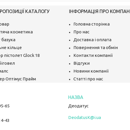
РОПОЗИЦІЇ КАТАЛОГУ
ІНФОРМАЦІЯ ПРО КОМПАН
овар
Головна сторінка
тяча косметика
Про нас
 базука
Доставка і оплата
ьне кільце
Повернення та обмін
р пістолет Glock 18
Контакти компанії
біговел
Відгуки
малс
Новини компанії
ер Оптімус Прайм
Статті про нас
95-65
Деодатус
DeodatusK@i.ua
14-43