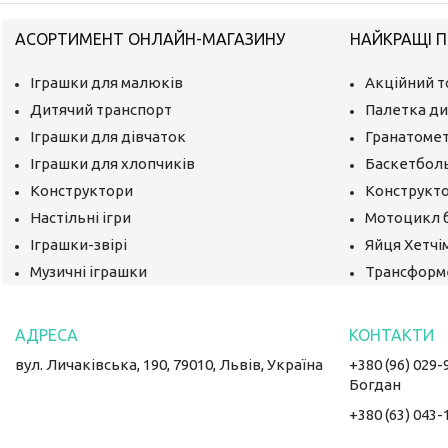
АСОРТИМЕНТ ОНЛАЙН-МАГАЗИНУ
НАЙКРАЩІ П
Іграшки для малюків
Акційний т
Дитячий транспорт
Палетка ди
Іграшки для дівчаток
Гранатомет
Іграшки для хлопчиків
Баскетбол
Конструктори
Конструкто
Настільні ігри
Мотоцикл 
Іграшки-звірі
Яйця Хетчі
Музичні іграшки
Трансформ
вул. Личаківська, 190, 79010, Львів, Україна
+380 (96) 029-
Богдан
+380 (63) 043-