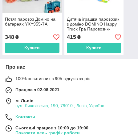
Потяг паровоз Доміно на
Дитяча іграшка паровозик
батареях YXY955-7A
з доміно DOMINO Happy
Truck Гра Паровозик-
Доміно GP2150A доміно в
348
415
₴
₴
наборі
Купити
Купити
Про нас
100% позитивних з 905 відгуків за рік
Працює з 02.06.2021
м. Львів
вул. Личаківська, 190, 79010 , Львів, Україна
Контакти
Сьогодні працює з 10:00 до 19:00
Показати весь графік роботи