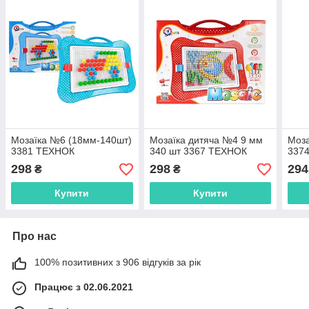
Мозаїка №6 (18мм-140шт)
Мозаїка дитяча №4 9 мм
Моза
3381 ТЕХНОК
340 шт 3367 ТЕХНОК
337
298
298
294
₴
₴
Купити
Купити
Про нас
100% позитивних з 906 відгуків за рік
Працює з 02.06.2021