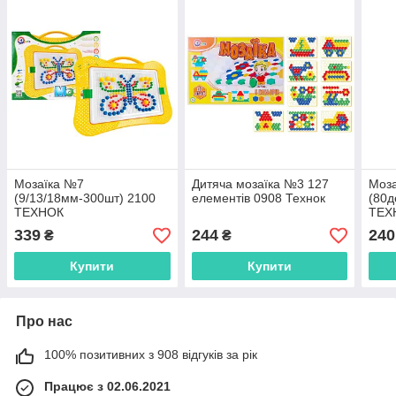
Мозаїка №7
Дитяча мозаїка №3 127
Моза
(9/13/18мм-300шт) 2100
елементів 0908 Технок
(80д
ТЕХНОК
ТЕХ
339
244
240
₴
₴
Купити
Купити
Про нас
100% позитивних з 908 відгуків за рік
Працює з 02.06.2021