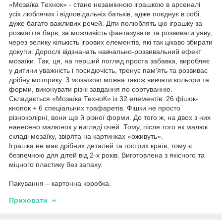
«Мозаїка Технок» - стане незамінною іграшкою в арсеналі
усіх люблячих і відповідальніх батьків, адже поєднує в собі
дуже багато важливих речей. Діти полюблять цю іграшку за
розмаїття барв, за можливість фантазувати та розвивати уяву,
через велику кількість ігрових елементів, які так цікаво збирати
докупи. Дорослі відзначать навчально-розвивальний ефект
мозаїки. Так, ця, на перший погляд проста забавка, виробляє
у дитини уважність і посидючість, тренує пам'ять та розвиває
дрібну моторику. З мозаїкою можна також вивчати кольори та
форми, виконувати різні завдання по сортуванню.
Складається «Мозаїка ТехноК» із 32 елементів: 26 фішок-
кнопок + 6 спеціальних трафаретів. Фішки не просто
різноколірні, вони ще й різної форми. До того ж, на двох з них
нанесено малюнок у вигляді очей. Тому, після того як малюк
складі мозаїку, звірята на картинках «оживуть».
Іграшка не має дрібних деталей та гострих країв, тому є
безпечною для дітей від 2-х років. Виготовлена з якісного та
міцного пластику без запаху.
Пакування – картонна коробка.
Приховати