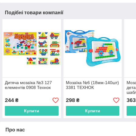
Подібні товари компанії
Дитяча мозаїка №3 127
Мозаїка №6 (18мм-140шт)
Моза
елементів 0908 Технок
3381 ТЕХНОК
дета
шабл
244
298
363
₴
₴
Купити
Купити
Про нас