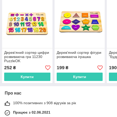
Дерев'яний сортер цифри
Дерев'яний сортер фігури
Дере
розвиваюча гра 11230
розвиваюча іграшка
"Буд
PuzzleOK
252
199
190
₴
₴
Купити
Купити
Про нас
100% позитивних з 908 відгуків за рік
Працює з 02.06.2021