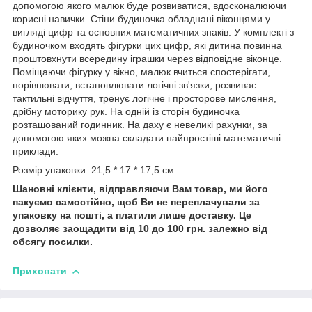
допомогою якого малюк буде розвиватися, вдосконалюючи
корисні навички. Стіни будиночка обладнані віконцями у
вигляді цифр та основних математичних знаків. У комплекті з
будиночком входять фігурки цих цифр, які дитина повинна
проштовхнути всередину іграшки через відповідне віконце.
Поміщаючи фігурку у вікно, малюк вчиться спостерігати,
порівнювати, встановлювати логічні зв'язки, розвиває
тактильні відчуття, тренує логічне і просторове мислення,
дрібну моторику рук. На одній із сторін будиночка
розташований годинник. На даху є невеликі рахунки, за
допомогою яких можна складати найпростіші математичні
приклади.
Розмір упаковки: 21,5 * 17 * 17,5 см.
Шановні клієнти, відправляючи Вам товар, ми його
пакуємо самостійно, щоб Ви не переплачували за
упаковку на пошті, а платили лише доставку. Це
дозволяє заощадити від 10 до 100 грн. залежно від
обсягу посилки.
Приховати