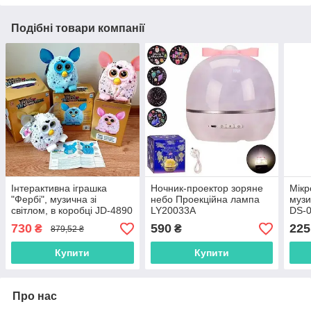
Подібні товари компанії
Інтерактивна іграшка
Ночник-проектор зоряне
Мікр
"Фербі", музична зі
небо Проекційна лампа
музи
світлом, в коробці JD-4890
LY20033A
DS-
730
590
225
₴
₴
879,52 ₴
Купити
Купити
Про нас