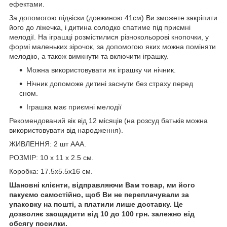
ефектами.
За допомогою підвіски (довжиною 41см) Ви зможете закріпити
його до ліжечка, і дитина солодко спатиме під приємні
мелодії. На іграшці розмістилися різнокольорові кнопочки, у
формі маленьких зірочок, за допомогою яких можна поміняти
мелодію, а також вимкнути та включити іграшку.
Можна використовувати як іграшку чи нічник.
Нічник допоможе дитині заснути без страху перед
сном.
Іграшка має приємні мелодії
Рекомендований вік від 12 місяців (на розсуд батьків можна
використовувати від народження).
ЖИВЛЕННЯ: 2 шт ААА.
РОЗМІР: 10 х 11 х 2.5 см.
Коробка: 17.5х5.5х16 см.
Шановні клієнти, відправляючи Вам товар, ми його
пакуємо самостійно, щоб Ви не переплачували за
упаковку на пошті, а платили лише доставку. Це
дозволяє заощадити від 10 до 100 грн. залежно від
обсягу посилки.