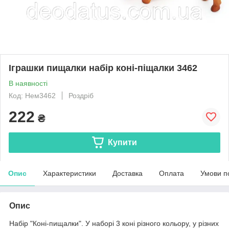
Іграшки пищалки набір коні-піщалки 3462
В наявності
Код: Нем3462
Роздріб
222
₴
Купити
Опис
Характеристики
Доставка
Оплата
Умови п
Опис
Набір "Коні-пищалки". У наборі 3 коні різного кольору, у різних