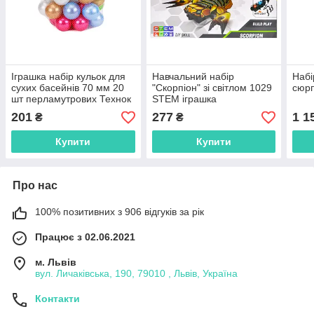
Іграшка набір кульок для
Навчальний набір
Набі
сухих басейнів 70 мм 20
"Скорпіон" зі світлом 1029
сюрп
шт перламутрових Технок
STEM іграшка
8928
201
277
1 1
₴
₴
Купити
Купити
Про нас
100% позитивних з 906 відгуків за рік
Працює з 02.06.2021
м. Львів
вул. Личаківська, 190, 79010 , Львів, Україна
Контакти