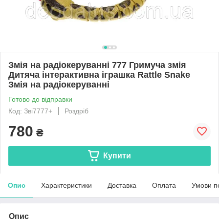
Змія на радіокеруванні 777 Гримуча змія
Дитяча інтерактивна іграшка Rattle Snake
Змія на радіокеруванні
Готово до відправки
Код: Зві7777+
Роздріб
780
₴
Купити
Опис
Характеристики
Доставка
Оплата
Умови п
Опис