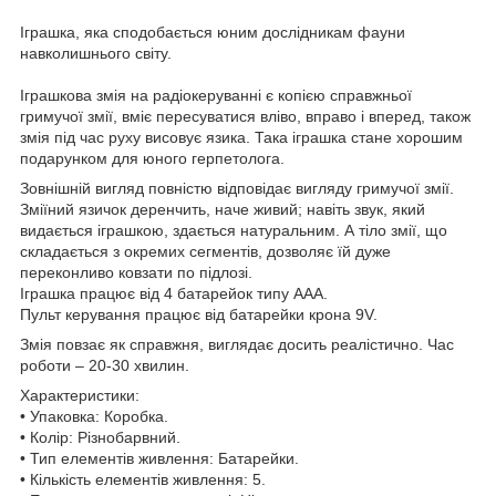
Іграшка, яка сподобається юним дослідникам фауни
навколишнього світу.
Іграшкова змія на радіокеруванні є копією справжньої
гримучої змії, вміє пересуватися вліво, вправо і вперед, також
змія під час руху висовує язика. Така іграшка стане хорошим
подарунком для юного герпетолога.
Зовнішній вигляд повністю відповідає вигляду гримучої змії.
Зміїний язичок деренчить, наче живий; навіть звук, який
видається іграшкою, здається натуральним. А тіло змії, що
складається з окремих сегментів, дозволяє їй дуже
переконливо ковзати по підлозі.
Іграшка працює від 4 батарейок типу ААА.
Пульт керування працює від батарейки крона 9V.
Змія повзає як справжня, виглядає досить реалістично. Час
роботи – 20-30 хвилин.
Характеристики:
• Упаковка: Коробка.
• Колір: Різнобарвний.
• Тип елементів живлення: Батарейки.
• Кількість елементів живлення: 5.