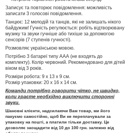
Записує та повторює повідомлення: можливість
записати 3 голосові повідомлення.
Танцює: 12 мелодій та танців, які не залишать нікого
байдужим! Гучність регулюється: робіть відтворювану
музику та звуки гучніше або тихіше за допомогою
сенсорів (7 ступенів гучності).
Розмовляє українською мовою.
Потрібно 3 батареї типу ААА (не входять до
комплекту). Колір червоний. Рекомендовано для дітей
віком від 3 років.
Розміри робота: 9 х 13 х 9 см.
Розмір упаковки: 20 х 16 х 14 см.
Команди потрібно говорити чітко, не швидко,
коли граєте необхідно виключити сторонні
звуки.
Шановні клієнти, надсилаючи Вам товар, ми його
пакуємо самостійно, щоб Ви не переплачували за
упаковку на пошті, а платили тільки доставку. Це
дозволяє заощадити від 10 до 100 грн. залежно від