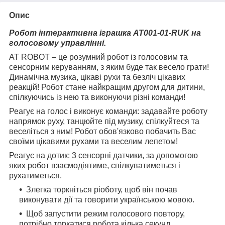
Опис
Робот інтерактивна іграшка AT001-01-RUK на
голосовому управлінні.
AT ROBOT – це розумний робот із голосовим та
сенсорним керуванням, з яким буде так весело грати!
Динамічна музика, цікаві рухи та безліч цікавих
реакцій! Робот стане найкращим другом для дитини,
спілкуючись із нею та виконуючи різні команди!
Реагує на голос і виконує команди: задавайте роботу
напрямок руху, танцюйте під музику, спілкуйтеся та
веселіться з ним! Робот обов'язково побачить Вас
своїми цікавими рухами та веселим лепетом!
Реагує на дотик: 3 сенсорні датчики, за допомогою
яких робот взаємодіятиме, спілкуватиметься і
рухатиметься.
Злегка торкніться ріоботу, щоб він почав
виконувати дії та говорити українською мовою.
Щоб запустити режим голосового повтору,
потрібно торкатися робота кілька секунд.