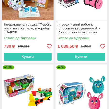
Інтерактивна іграшка "Фербі",
Інтерактивний робот із
музична зі світлом, в коробці
голосовим керуванням AT-
JD-4890
Robot рожевий укр. мова
AT001-04-UKR "AHEAD
Готово до відправки
Готово до відправки
TOYS" Оригінал
730
1 039,50
₴
₴
879,52 ₴
1 155 ₴
Купити
Купити
–10%
–8%