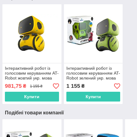
Інтерактивний робот із
Інтерактивний робот із
голосовим керуванням AT-
голосовим керуванням AT-
Robot жовтий укр. мова
Robot зелений укр. мова
AT001-03-UKR "AHEAD
AT001-02-UKR "AHEAD
981,75
1 155
₴
₴
1 155 ₴
TOYS" Оригінал
TOYS" Оригінал
Купити
Купити
Подібні товари компанії