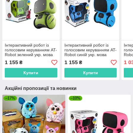
Інтерактивний робот із
Інтерактивний робот із
Інте
голосовим керуванням AT-
голосовим керуванням AT-
голо
Robot зелений укр. мова
Robot синій укр. мова
Robo
AT001-02-UKR "AHEAD
AT001-05-UKR "AHEAD
AT0
1 155
1 155
1 0
₴
₴
TOYS" Оригінал
TOYS" Оригінал
TOYS
Купити
Купити
Акційні пропозиції та новинки
–17%
–10%