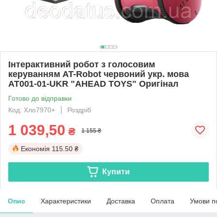
Інтерактивний робот з голосовим
керуванням AT-Robot червоний укр. мова
AT001-01-UKR "AHEAD TOYS" Оригінал
Готово до відправки
Код: Хло7970+
Роздріб
1 039,50
₴
1 155 ₴
Економія
115.50 ₴
Купити
Опис
Характеристики
Доставка
Оплата
Умови п