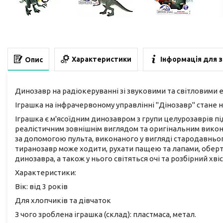
Характеристики
Інформація для 
Опис
Динозавр на радіокеруванні зі звуковими та світловими
Іграшка на інфрачервоному управлінні "Дінозавр" стан
Іграшка є м'ясоїдним динозавром з групи целурозаврів пі
реалістичним зовнішнім виглядом та оригінальним вико
за допомогою пульта, виконаного у вигляді стародавньо
тиранозавр може ходити, рухати пащею та лапами, оберт
динозавра, а також у нього світяться очі та розбірний хвіс
Характеристики:
Вік: від 3 років
Для хлопчиків та дівчаток
З чого зроблена іграшка (склад): пластмаса, метал.