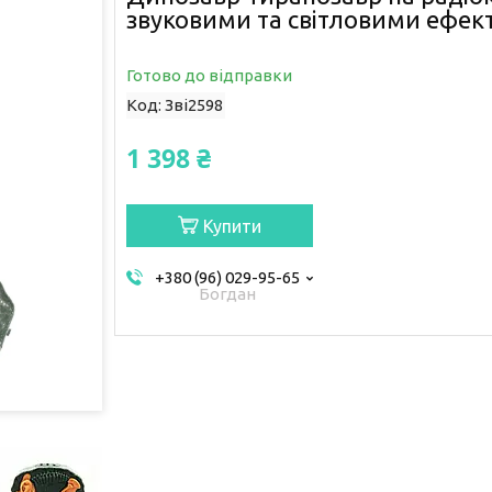
звуковими та світловими ефек
Готово до відправки
Код:
Зві2598
1 398 ₴
Купити
+380 (96) 029-95-65
Богдан