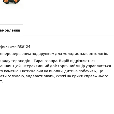
замовлення
 ефектами RS6124
е неперевершеним подарунком для молодих палеонтологів.
дряду тероподів - Тиранозавра. Виріб відрізняється
нанням. Цей інтерактивний доісторичний ящір управляється
го каменю. Натискаючи на кнопки, дитина побачить, що
ати головою, видавати звуки, схожі на крики справжнього
т.