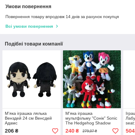
Умови повернення
Повернення товару впродовж 14 днів за рахунок покупця
Всі умови повернення
Подібні товари компанії
М'яка іграшка лялька
М'яка іграшка
Ігра
Венздей 24 см Венсдей
мультфільму "Сонік" Sonic
Лабу
Адамс
The Hedgehog Shadow
seat
Amy Rose Tails Silver
Mart
206
240
504
₴
₴
279,07 ₴
Knuckles