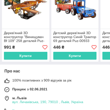
Дерев'яний 3D
Детский дерев'яний 3D
Дитя
конструктор "Винищувач
конструктор Синій Трактор
конс
Bf 109" 258 деталей Puz-
69 деталей Puz-00933
дета
00942 PuzzleOK
991
446
446
₴
₴
Купити
Купити
Про нас
100% позитивних з 909 відгуків за рік
Працює з 02.06.2021
м. Львів
вул. Личаківська, 190, 79010 , Львів, Україна