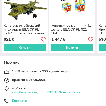
Конструктор військовий
Конструктор магнітний 31
Конс
літак Армія IBLOCK PL-
деталь IBLOCK PL-921-
Ярма
921-433 Військова техніка
364
IBLO
378 деталей
Mav
621
1 447
530
₴
₴
Купити
Купити
Про нас
100% позитивних з 909 відгуків за рік
Працює з 02.06.2021
м. Львів
вул. Личаківська, 190, 79010 , Львів, Україна
Контакти