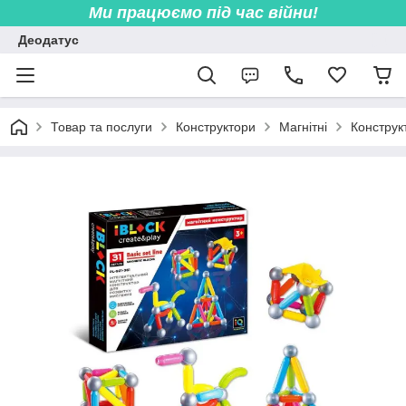
Ми працюємо під час війни!
Деодатус
Товар та послуги
Конструктори
Магнітні
Конструк