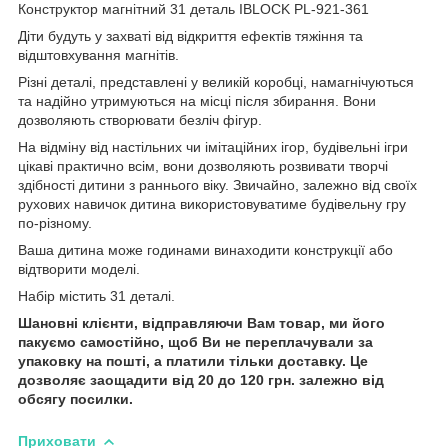
Конструктор магнітний 31 деталь IBLOCK PL-921-361
Діти будуть у захваті від відкриття ефектів тяжіння та
відштовхування магнітів.
Різні деталі, представлені у великій коробці, намагнічуються
та надійно утримуються на місці після збирання. Вони
дозволяють створювати безліч фігур.
На відміну від настільних чи імітаційних ігор, будівельні ігри
цікаві практично всім, вони дозволяють розвивати творчі
здібності дитини з раннього віку. Звичайно, залежно від своїх
рухових навичок дитина використовуватиме будівельну гру
по-різному.
Ваша дитина може годинами винаходити конструкції або
відтворити моделі.
Набір містить 31 деталі.
Шановні клієнти, відправляючи Вам товар, ми його
пакуємо самостійно, щоб Ви не переплачували за
упаковку на пошті, а платили тільки доставку. Це
дозволяє заощадити від 20 до 120 грн. залежно від
обсягу посилки.
Приховати