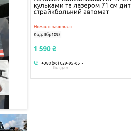
кульками та лазером 71 см ди
страйкбольний автомат
Немає в наявності
Код:
Збр1093
1 590 ₴
+380 (96) 029-95-65
Богдан