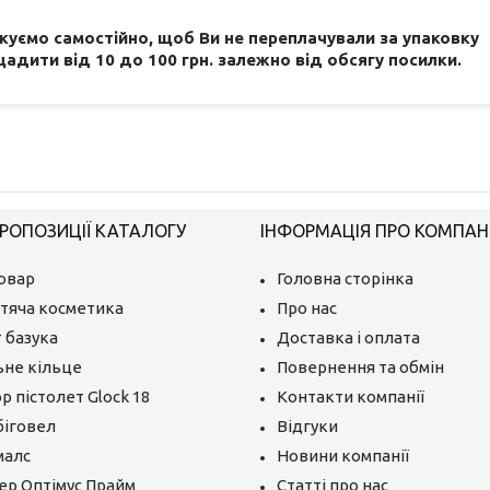
акуємо самостійно, щоб Ви не переплачували за упаковку
адити від 10 до 100 грн. залежно від обсягу посилки.
РОПОЗИЦІЇ КАТАЛОГУ
ІНФОРМАЦІЯ ПРО КОМПАН
овар
Головна сторінка
тяча косметика
Про нас
 базука
Доставка і оплата
ьне кільце
Повернення та обмін
р пістолет Glock 18
Контакти компанії
біговел
Відгуки
малс
Новини компанії
ер Оптімус Прайм
Статті про нас