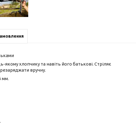
замовлення
льками
-якому хлопчику та навіть його батькові. Стріляє
ерезаряджати вручну.
6 мм.
.