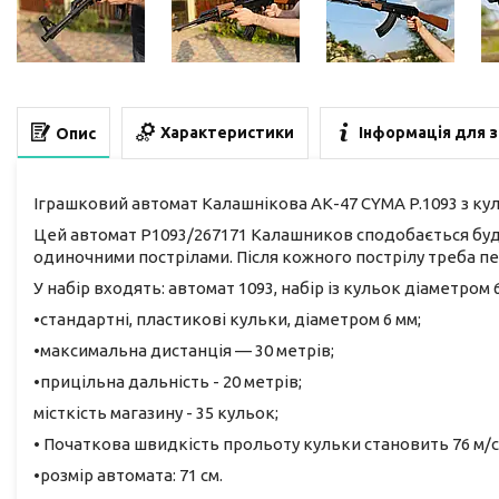
Характеристики
Інформація для 
Опис
Іграшковий автомат Калашнікова АК-47 CYMA P.1093 з ку
Цей автомат Р1093/267171 Калашников сподобається будь
одиночними пострілами. Після кожного пострілу треба п
У набір входять: автомат 1093, набір із кульок діаметром 
•стандартні, пластикові кульки, діаметром 6 мм;
•максимальна дистанція — 30 метрів;
•прицільна дальність - 20 метрів;
місткість магазину - 35 кульок;
• Початкова швидкість прольоту кульки становить 76 м/с
•розмір автомата: 71 см.