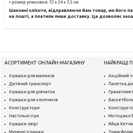
• розмір упаковки: 72 х 24 х 7,5 см.
Шановні клієнти, відправляючи Вам товар, ми його п
на пошті, а платили лише доставку. Це дозволяє заощ
АСОРТИМЕНТ ОНЛАЙН-МАГАЗИНУ
НАЙКРАЩІ П
Іграшки для малюків
Акційний т
Дитячий транспорт
Палетка ди
Іграшки для дівчаток
Гранатомет
Іграшки для хлопчиків
Баскетбол
Конструктори
Конструкто
Настільні ігри
Мотоцикл 
Іграшки-звірі
Яйця Хетчі
Музичні іграшки
Трансформ