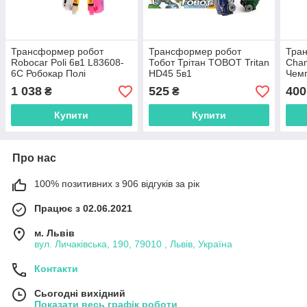
Трансформер робот
Трансформер робот
Тран
Robocar Poli 6в1 L83608-
Тобот Трітан TOBOT Tritan
Cham
6C Робокар Полі
HD45 5в1
Чемп
1 038
525
400
₴
₴
Купити
Купити
Про нас
100% позитивних з 906 відгуків за рік
Працює з 02.06.2021
м. Львів
вул. Личаківська, 190, 79010 , Львів, Україна
Контакти
Сьогодні вихідний
Показати весь графік роботи