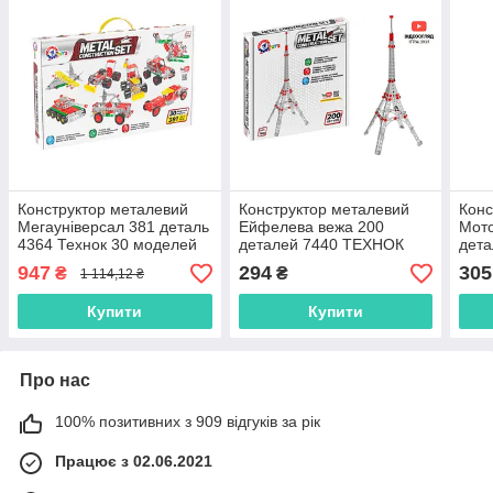
Конструктор металевий
Конструктор металевий
Конс
Мегауніверсал 381 деталь
Ейфелева вежа 200
Мото
4364 Технок 30 моделей
деталей 7440 ТЕХНОК
дет
947
294
305
₴
₴
1 114,12 ₴
Купити
Купити
Про нас
100% позитивних з 909 відгуків за рік
Працює з 02.06.2021