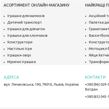
АСОРТИМЕНТ ОНЛАЙН-МАГАЗИНУ
НАЙКРАЩІ П
Іграшки для малюків
Акційний т
Дитячий транспорт
Палетка ди
Іграшки для дівчаток
Гранатомет
Іграшки для хлопчиків
Баскетбол
Конструктори
Конструкто
Настільні ігри
Мотоцикл 
Іграшки-звірі
Яйця Хетчі
Музичні іграшки
Трансформ
вул. Личаківська, 190, 79010, Львів, Україна
+380 (96) 029-
Богдан
+380 (63) 043-