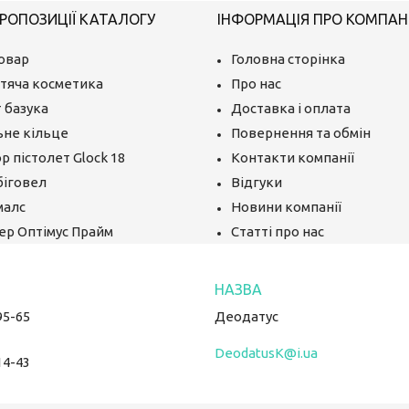
РОПОЗИЦІЇ КАТАЛОГУ
ІНФОРМАЦІЯ ПРО КОМПАН
овар
Головна сторінка
тяча косметика
Про нас
 базука
Доставка і оплата
ьне кільце
Повернення та обмін
р пістолет Glock 18
Контакти компанії
біговел
Відгуки
малс
Новини компанії
ер Оптімус Прайм
Статті про нас
95-65
Деодатус
DeodatusK@i.ua
14-43