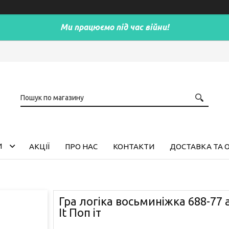
Ми працюємо під час війни!
И
АКЦІЇ
ПРО НАС
КОНТАКТИ
ДОСТАВКА ТА 
Гра логіка восьминіжка 688-77 
It Поп іт