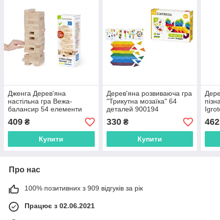
Дженга Дерев'яна
Дерев'яна розвиваюча гра
Дере
настільна гра Вежа-
"Трикутна мозаїка" 64
пізн
балансир 54 елементи
деталей 900194
Igro
Igroteco Jenga 900088
IGROTECO
409
330
462
₴
₴
Купити
Купити
Про нас
100% позитивних з 909 відгуків за рік
Працює з 02.06.2021