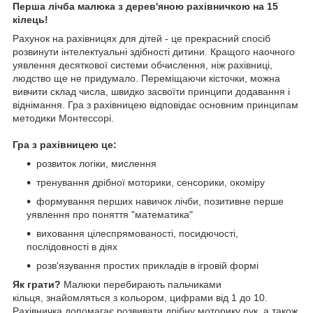
Перша лічба малюка з дерев'яною рахівничкою на 15
кілець!
Рахунок на рахівницях для дітей - це прекрасний спосіб
розвинути інтелектуальні здібності дитини. Кращого наочного
уявлення десяткової системи обчислення, ніж рахівниці,
людство ще не придумало. Переміщаючи кісточки, можна
вивчити склад числа, швидко засвоїти принципи додавання і
віднімання. Гра з рахівницею відповідає основним принципам
методики Монтессорі.
Гра з рахівницею це:
розвиток логіки, мислення
тренування дрібної моторики, сенсорики, окоміру
формування перших навичок лічби, позитивне перше
уявлення про поняття "математика"
виховання цілеспрямованості, посидючості,
послідовності в діях
розв'язування простих прикладів в ігровій формі
Як грати?
Малюки перебирають пальчиками
кільця, знайомляться з кольором, цифрами від 1 до 10.
Рахівничка допомагає розвивати дрібну моторику рук, а також