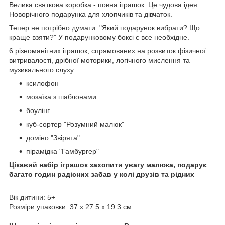
Велика святкова коробка - повна іграшок. Це чудова ідея
Новорічного подарунка для хлопчиків та дівчаток.
Тепер не потрібно думати: "Який подарунок вибрати? Що
краще взяти?" У подарунковому боксі є все необхідне.
6 різноманітних іграшок, спрямованих на розвиток фізичної
витривалості, дрібної моторики, логічного мислення та
музикального слуху:
ксилофон
мозаїка з шаблонами
боулінг
куб-сортер "Розумний малюк"
доміно "Звірята"
пірамідка "Гамбургер"
Цікавий набір іграшок захопити увагу малюка, подарує
багато годин радісних забав у колі друзів та рідних
Вік дитини: 5+
Розміри упаковки: 37 х 27.5 х 19.3 см.