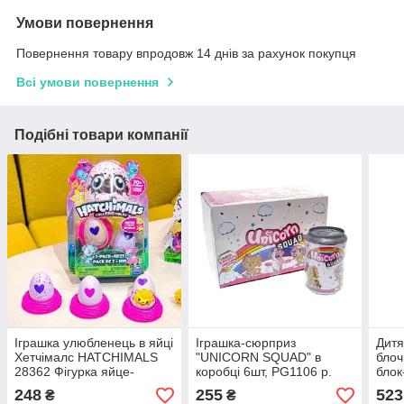
Умови повернення
Повернення товару впродовж 14 днів за рахунок покупця
Всі умови повернення
Подібні товари компанії
Іграшка улюбленець в яйці
Іграшка-сюрприз
Дитя
Хетчімалс HATCHIMALS
"UNICORN SQUAD" в
блоч
28362 Фігурка яйце-
коробці 6шт, PG1106 р.
блок
сюрприз Season 1
30,8*20,8*16см.
248
255
523
₴
₴
CollEGGtibles