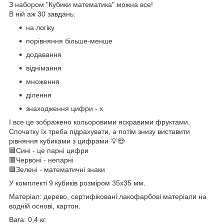
З набором "Кубики математика" можна все!
В ній аж 30 завдань:
на логіку
порівняння більше-менше
додавання
віднімання
множення
ділення
знаходження цифри - х
І все це зображено кольоровими яскравими фруктами.
Спочатку їх треба підрахувати, а потім знизу виставити
рівняння кубиками з цифрами 💡😍
🟦Сині - це парні цифри
🟥Червоні - непарні
🟩Зелені - математичні знаки
У комплекті 9 кубиків розміром 35х35 мм.
Матеріал: дерево, сертифіковані лакофарбові матеріали на
водній основі, картон.
Вага: 0,4 кг