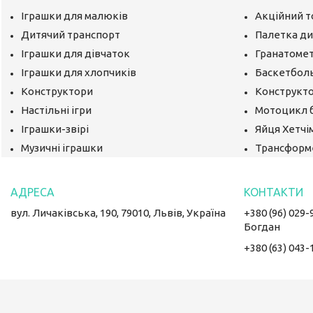
Іграшки для малюків
Акційний т
Дитячий транспорт
Палетка ди
Іграшки для дівчаток
Гранатомет
Іграшки для хлопчиків
Баскетбол
Конструктори
Конструкто
Настільні ігри
Мотоцикл 
Іграшки-звірі
Яйця Хетчі
Музичні іграшки
Трансформ
вул. Личаківська, 190, 79010, Львів, Україна
+380 (96) 029-
Богдан
+380 (63) 043-