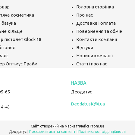
овар
Головна сторінка
тяча косметика
Про нас
 базука
Доставка і оплата
ьне кільце
Повернення та обмін
р пістолет Glock 18
Контакти компанії
біговел
Відгуки
малс
Новини компанії
ер Оптімус Прайм
Статті про нас
95-65
Деодатус
DeodatusK@i.ua
14-43
Сайт створений на маркетплейсі
Prom.ua
Деодатус |
Поскаржитися на контент
|
Політика конфіденційності