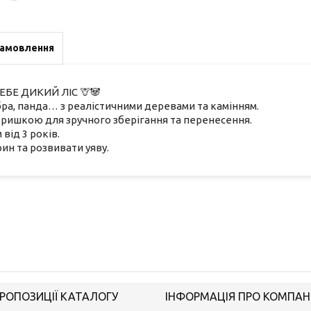
замовлення
БЕ ДИКИЙ ЛІС 🦒🐼
ебра, панда… з реалістичними деревами та камінням.
 кришкою для зручного зберігання та перенесення.
від 3 років.
рин та розвивати уяву.
РОПОЗИЦІЇ КАТАЛОГУ
ІНФОРМАЦІЯ ПРО КОМПАН