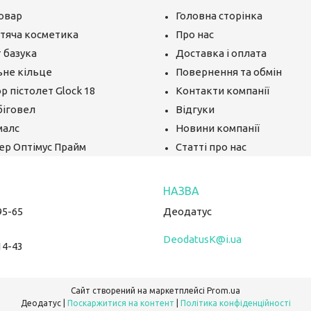
овар
Головна сторінка
тяча косметика
Про нас
 базука
Доставка і оплата
ьне кільце
Повернення та обмін
р пістолет Glock 18
Контакти компанії
біговел
Відгуки
малс
Новини компанії
ер Оптімус Прайм
Статті про нас
95-65
Деодатус
DeodatusK@i.ua
14-43
Сайт створений на маркетплейсі
Prom.ua
Деодатус |
Поскаржитися на контент
|
Політика конфіденційності