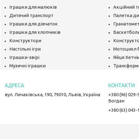
Іграшки для малюків
Акційний т
Дитячий транспорт
Палетка ди
Іграшки для дівчаток
Гранатомет
Іграшки для хлопчиків
Баскетбол
Конструктори
Конструкто
Настільні ігри
Мотоцикл 
Іграшки-звірі
Яйця Хетчі
Музичні іграшки
Трансформ
вул. Личаківська, 190, 79010, Львів, Україна
+380 (96) 029-
Богдан
+380 (63) 043-