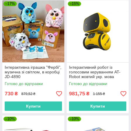
–17%
–15%
Інтерактивна іграшка "Фербі",
Інтерактивний робот із
музична зі світлом, в коробці
голосовим керуванням AT-
JD-4890
Robot жовтий укр. мова
AT001-03-UKR "AHEAD
Готово до відправки
Готово до відправки
TOYS" Оригінал
730
981,75
₴
₴
879,52 ₴
1 155 ₴
Купити
Купити
–10%
–10%