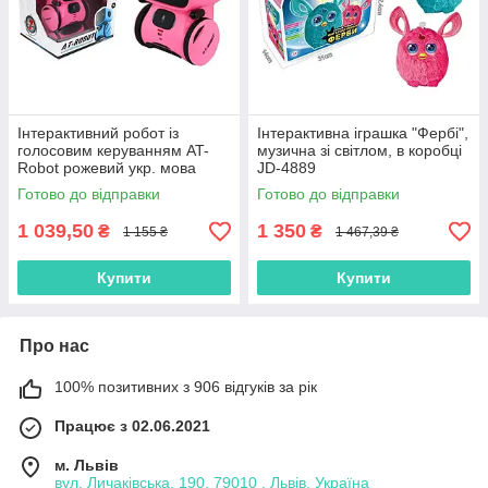
Інтерактивний робот із
Інтерактивна іграшка "Фербі",
голосовим керуванням AT-
музична зі світлом, в коробці
Robot рожевий укр. мова
JD-4889
AT001-04-UKR "AHEAD
Готово до відправки
Готово до відправки
TOYS" Оригінал
1 039,50
1 350
₴
₴
1 155 ₴
1 467,39 ₴
Купити
Купити
Про нас
100% позитивних з 906 відгуків за рік
Працює з 02.06.2021
м. Львів
вул. Личаківська, 190, 79010 , Львів, Україна