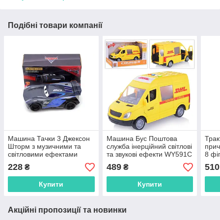
Подібні товари компанії
Машина Тачки 3 Джексон
Машина Бус Поштова
Трак
Шторм з музичними та
служба інерційний світлові
при
світловими ефектами
та звукові ефекти WY591C
8 фі
17616-43DD Jackson
мікроавтобус
228
489
510
₴
₴
Storm
Купити
Купити
Акційні пропозиції та новинки