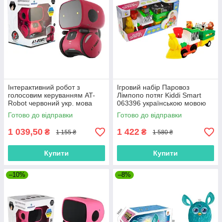
Інтерактивний робот з
Ігровий набір Паровоз
голосовим керуванням AT-
Лімпопо потяг Kiddi Smart
Robot червоний укр. мова
063396 українською мовою
AT001-01-UKR "AHEAD
Готово до відправки
Готово до відправки
TOYS" Оригінал
1 039,50
1 422
₴
₴
1 155 ₴
1 580 ₴
Купити
Купити
–10%
–8%