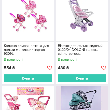
Коляска зимова лежача для
Візочок для ляльок сидячий
ляльки металевий каркас
0122/04 DOLONI коляска
9309L
світло-рожева
В наявності
В наявності
554
480
₴
₴
Купити
Купити