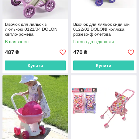
Візочок для ляльок з
Візочок для ляльок сидячий
люлькою 0121/04 DOLONI
0122/02 DOLONI коляска
світло-рожева
рожево-фіолетова
В наявності
Готово до відправки
487
470
₴
₴
Купити
Купити