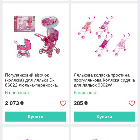
Погулянковий візочок
Лялькова коляска тростина
(коляска) для ляльки D-
прогулянкова Коляска сидяча
86622 люлька-переноска.
для ляльок 9302W
В наявності
В наявності
2 073
285
₴
₴
Купити
Купити