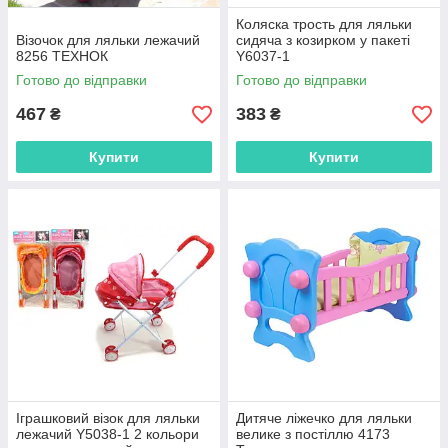
Коляска трость для ляльки
Візочок для ляльки лежачий
сидяча з козирком у пакеті
8256 ТЕХНОК
Y6037-1
Готово до відправки
Готово до відправки
467
383
₴
₴
Купити
Купити
Іграшковий візок для ляльки
Дитяче ліжечко для ляльки
лежачий Y5038-1 2 кольори
велике з постіллю 4173