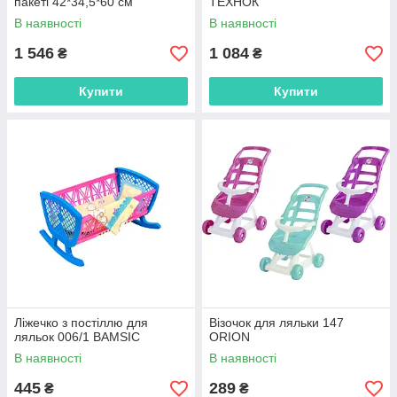
пакеті 42*34,5*60 см
ТЕХНОК
В наявності
В наявності
1 546
1 084
₴
₴
Купити
Купити
Ліжечко з постіллю для
Візочок для ляльки 147
ляльок 006/1 BAMSIC
ORION
В наявності
В наявності
445
289
₴
₴