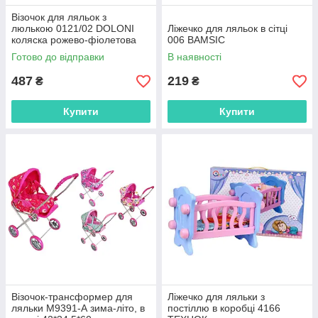
Візочок для ляльок з
люлькою 0121/02 DOLONI
Ліжечко для ляльок в сітці
коляска рожево-фіолетова
006 BAMSIC
Готово до відправки
В наявності
487
219
₴
₴
Купити
Купити
Візочок-трансформер для
Ліжечко для ляльки з
ляльки М9391-А зима-літо, в
постіллю в коробці 4166