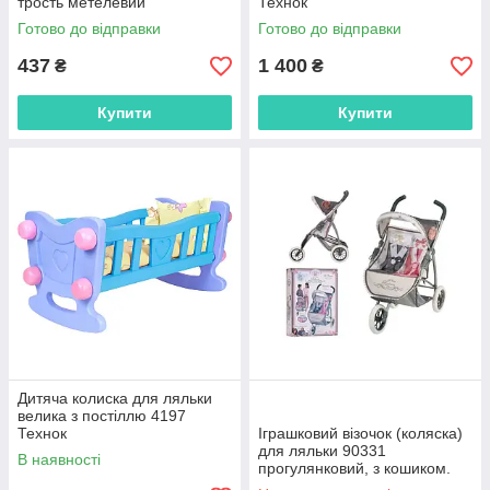
трость метелевий
Технок
Готово до відправки
Готово до відправки
437
1 400
₴
₴
Купити
Купити
Дитяча колиска для ляльки
велика з постіллю 4197
Технок
Іграшковий візочок (коляска)
для ляльки 90331
В наявності
прогулянковий, з кошиком.