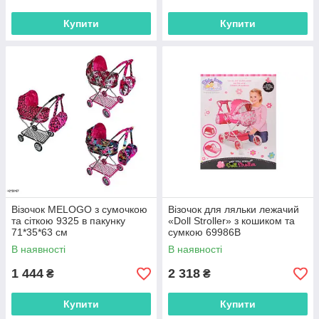
Купити
Купити
Візочок MELOGO з сумочкою
Візочок для ляльки лежачий
та сіткою 9325 в пакунку
«Doll Stroller» з кошиком та
71*35*63 см
сумкою 69986B
В наявності
В наявності
1 444
2 318
₴
₴
Купити
Купити